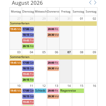
August 2026
Montag
Dienstag
Mittwoch
Donnerst
Freitag
Samstag
Sonntag
27
28
29
ag
30
31
01
02
Sommerferien
19:45
Männerriege
17:00
Geräteriege Jugend 1 Trainig
20:00
Fit am Donnerstag
18:15
Geräteriege Jugend 2 Training
20:30
Volley Ball Mix Training
19:45
Polysport Training
20:15
Fitnessriege Training
03
04
05
06
07
08
09
Sommerferien
19:45
Männerriege
17:00
Geräteriege Jugend 1 Trainig
20:00
Fit am Donnerstag
18:15
Geräteriege Jugend 2 Training
20:30
Volley Ball Mix Training
19:45
Polysport Training
20:15
Fitnessriege Training
10
11
12
13
14
15
16
Schieds
Riegenreise
19:45
Männerriege
17:00
Geräteriege Jugend 1 Trainig
20:00
Fit am Donnerstag
richterk
Fitnessriege
18:15
Geräteriege Jugend 2 Training
20:30
Volley Ball Mix Training
urs für
Kreisspi
19:45
Polysport Training
eltag