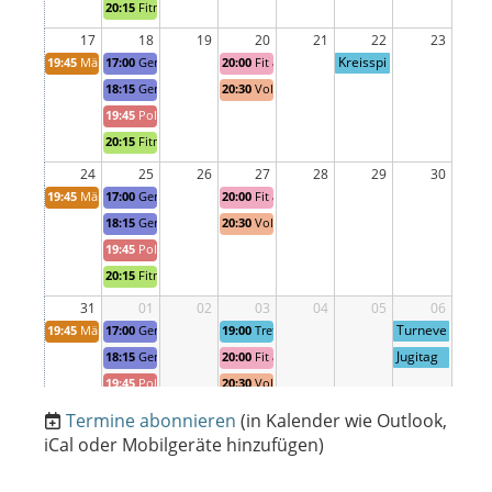
20:15
Fitnessriege Training
17
18
19
20
21
22
23
Kreisspi
19:45
Männerriege
17:00
Geräteriege Jugend 1 Trainig
20:00
Fit am Donnerstag
eltag
18:15
Geräteriege Jugend 2 Training
20:30
Volley Ball Mix Training
19:45
Polysport Training
20:15
Fitnessriege Training
24
25
26
27
28
29
30
19:45
Männerriege
17:00
Geräteriege Jugend 1 Trainig
20:00
Fit am Donnerstag
18:15
Geräteriege Jugend 2 Training
20:30
Volley Ball Mix Training
19:45
Polysport Training
20:15
Fitnessriege Training
31
01
02
03
04
05
06
Turneve
19:45
Männerriege
17:00
Geräteriege Jugend 1 Trainig
19:00
Treffen Vereinsverantwortliche Reinach
nt
Jugitag
18:15
Geräteriege Jugend 2 Training
20:00
Fit am Donnerstag
19:45
Polysport Training
20:30
Volley Ball Mix Training
20:15
Fitnessriege Training
Termine abonnieren
(in Kalender wie Outlook,
iCal oder Mobilgeräte hinzufügen)